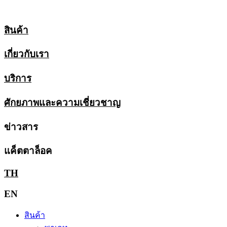
Skip
to
content
สินค้า
เกี่ยวกับเรา
บริการ
ศักยภาพและความเชี่ยวชาญ
ข่าวสาร
แค็ตตาล็อค
TH
EN
สินค้า