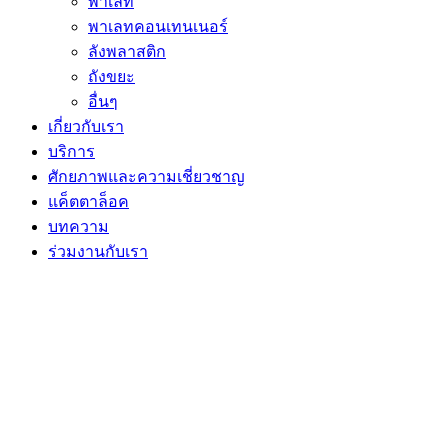
พาเลท
พาเลทคอนเทนเนอร์
ลังพลาสติก
ถังขยะ
อื่นๆ
เกี่ยวกับเรา
บริการ
ศักยภาพและความเชี่ยวชาญ
แค็ตตาล็อค
บทความ
ร่วมงานกับเรา