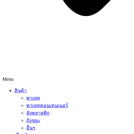
Menu
สินค้า
พาเลท
พาเลทคอนเทนเนอร์
ลังพลาสติก
ถังขยะ
อื่นๆ