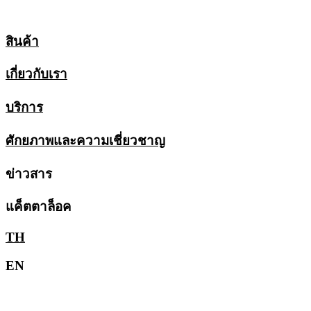
Skip
to
content
สินค้า
เกี่ยวกับเรา
บริการ
ศักยภาพและความเชี่ยวชาญ
ข่าวสาร
แค็ตตาล็อค
TH
EN