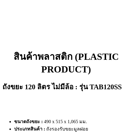
สินค้าพลาสติก (PLASTIC
PRODUCT)
ถังขยะ 120 ลิตร ไม่มีล้อ : รุ่น TAB120SS
ขนาดถังขยะ :
490 x 515 x 1,065 มม.
ประเภทสินค้า :
ถังรองรับขยะมูลฝอย