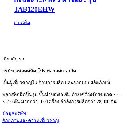
ถังขยะ 120 ลิตร ฝาช่อง : รุ่น
TAB120EHW
อ่านเพิ่ม
เกี่ยวกับเรา
บริษัท แพลตตินั่ม โปร พลาสติก จำกัด
เป็นผู้เชี่ยวชาญใน ด้านการผลิต และออกแบบผลิตภัณฑ์
พลาสติกฉีดขึ้นรูป ชั้นนำของเอเชีย ด้วยเครื่องจักรขนาด 75 –
3,150 ตัน มากกว่า 100 เครื่อง กำลังการผลิตกว่า 28,000 ตัน
ข้อมูลบริษัท
ศักยภาพและความเชี่ยวชาญ