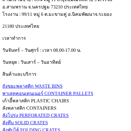
อ.สามพราน จ.นครปฐม 73210 ประเทศไทย
โรงงาน : 99/11 หมู่ 6 ต.มะขามคู่ อ.นิคมพัฒนาจ.ระยอง
21180 ประเทศไทย
เวลาทำการ​
วันจันทร์ – วันศุกร์ : เวลา 08.00-17.00 น.
วันหยุด : วันเสาร์ – วันอาทิตย์
สินค้าและบริการ
ถังขยะพลาสติก WASTE BINS
พาเลทคอนเทนเนอร์ CONTAINER PALLETS
เก้าอี้พลาสติก PLASTIC CHAIRS
ลังพลาสติก CONTAINERS
ลังโปร่ง PERFORATED CRATES
ลังทึบ SOLID CRATES​
ลังพับได้ FOLDING CRATES