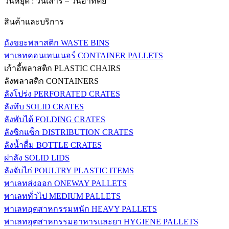
วันหยุด : วันเสาร์ – วันอาทิตย์
สินค้าและบริการ
ถังขยะพลาสติก WASTE BINS
พาเลทคอนเทนเนอร์ CONTAINER PALLETS
เก้าอี้พลาสติก PLASTIC CHAIRS
ลังพลาสติก CONTAINERS
ลังโปร่ง PERFORATED CRATES
ลังทึบ SOLID CRATES​
ลังพับได้ FOLDING CRATES
ลังซิกแซ็ก DISTRIBUTION CRATES​
ลังน้ำดื่ม BOTTLE CRATES​
ฝาลัง SOLID LIDS​
ลังจับไก่ POULTRY PLASTIC ITEMS
พาเลทส่งออก ONEWAY PALLETS
พาเลททั่วไป MEDIUM PALLETS
พาเลทอุตสาหกรรมหนัก HEAVY PALLETS
พาเลทอุตสาหกรรมอาหารและยา HYGIENE PALLETS