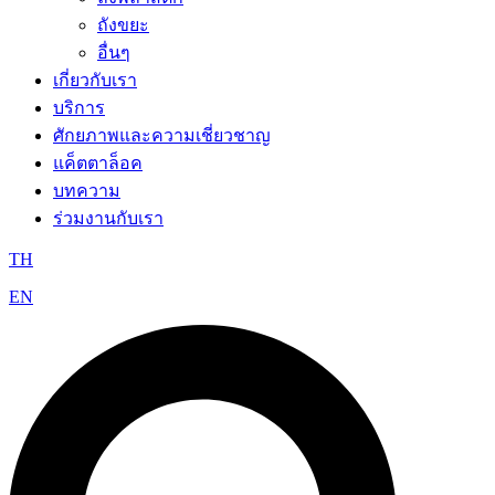
ถังขยะ
อื่นๆ
เกี่ยวกับเรา
บริการ
ศักยภาพและความเชี่ยวชาญ
แค็ตตาล็อค
บทความ
ร่วมงานกับเรา
TH
EN