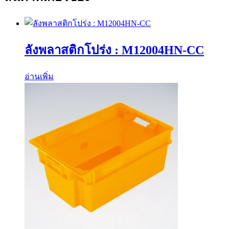
ลังพลาสติกโปร่ง : M12004HN-CC
อ่านเพิ่ม