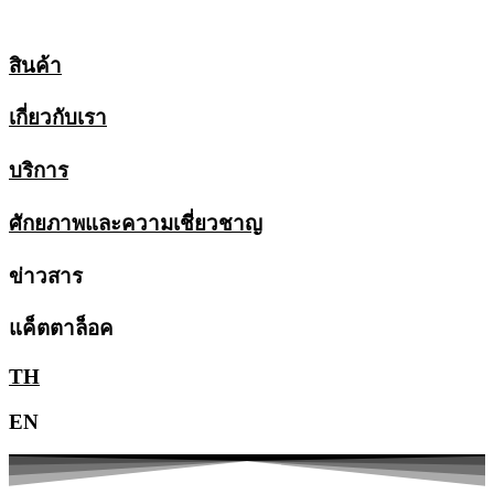
Skip
to
content
สินค้า
เกี่ยวกับเรา
บริการ
ศักยภาพและความเชี่ยวชาญ
ข่าวสาร
แค็ตตาล็อค
TH
EN