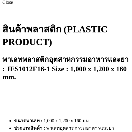
Close
สินค้าพลาสติก (PLASTIC
PRODUCT)
พาเลทพลาสติกอุตสาหกรรมอาหารและยา
: JES1012F16-1 Size : 1,000 x 1,200 x 160
mm.
ขนาดพาเลท :
1,000 x 1,200 x 160 มม.
ประเภทสินค้า :
พาเลทอุตสาหกรรมอาหารและยา