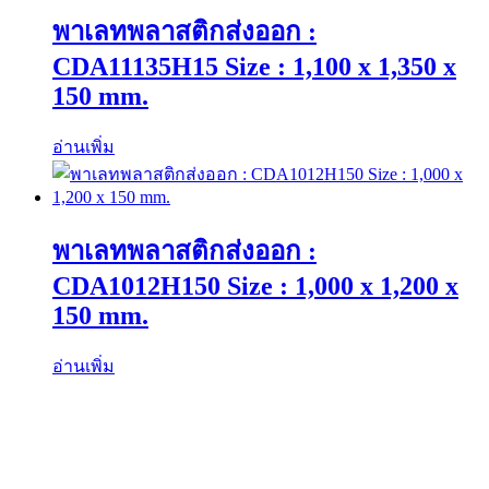
พาเลทพลาสติกส่งออก :
CDA11135H15 Size : 1,100 x 1,350 x
150 mm.
อ่านเพิ่ม
พาเลทพลาสติกส่งออก :
CDA1012H150 Size : 1,000 x 1,200 x
150 mm.
อ่านเพิ่ม