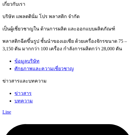
เกี่ยวกับเรา
บริษัท แพลตตินั่ม โปร พลาสติก จำกัด
เป็นผู้เชี่ยวชาญใน ด้านการผลิต และออกแบบผลิตภัณฑ์
พลาสติกฉีดขึ้นรูป ชั้นนำของเอเชีย ด้วยเครื่องจักรขนาด 75 –
3,150 ตัน มากกว่า 100 เครื่อง กำลังการผลิตกว่า 28,000 ตัน
ข้อมูลบริษัท
ศักยภาพและความเชี่ยวชาญ
ข่าวสารและบทความ
ข่าวสาร
บทความ
Line