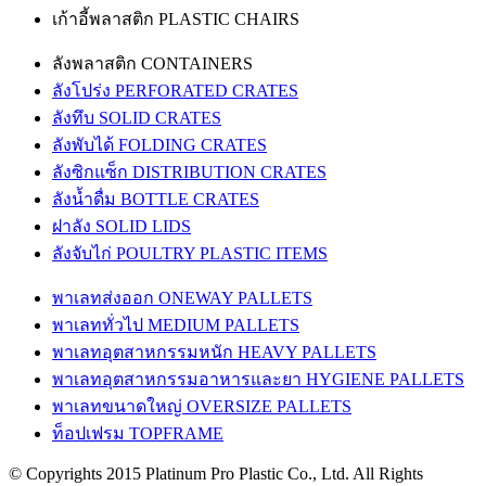
เก้าอี้พลาสติก PLASTIC CHAIRS
ลังพลาสติก CONTAINERS
ลังโปร่ง PERFORATED CRATES
ลังทึบ SOLID CRATES​
ลังพับได้ FOLDING CRATES
ลังซิกแซ็ก DISTRIBUTION CRATES​
ลังน้ำดื่ม BOTTLE CRATES​
ฝาลัง SOLID LIDS​
ลังจับไก่ POULTRY PLASTIC ITEMS
พาเลทส่งออก ONEWAY PALLETS
พาเลททั่วไป MEDIUM PALLETS
พาเลทอุตสาหกรรมหนัก HEAVY PALLETS
พาเลทอุตสาหกรรมอาหารและยา HYGIENE PALLETS
พาเลทขนาดใหญ่ OVERSIZE PALLETS
ท็อปเฟรม TOPFRAME
© Copyrights 2015 Platinum Pro Plastic Co., Ltd. All Rights