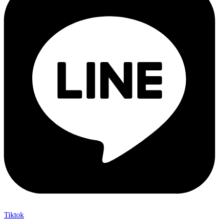
Tiktok