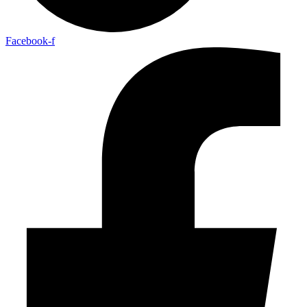
Facebook-f