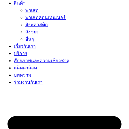
สินค้า
พาเลท
พาเลทคอนเทนเนอร์
ลังพลาสติก
ถังขยะ
อื่นๆ
เกี่ยวกับเรา
บริการ
ศักยภาพและความเชี่ยวชาญ
แค็ตตาล็อค
บทความ
ร่วมงานกับเรา