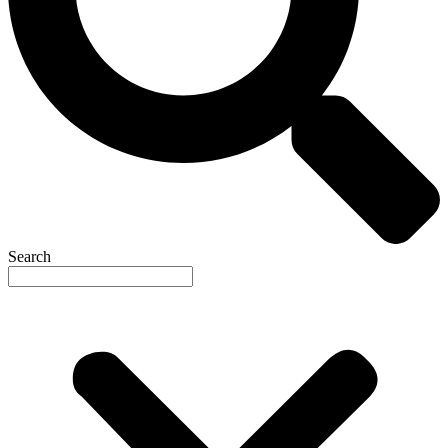
Search