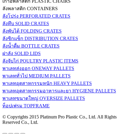
เก้าอี้พลาสติก PLASTIC CHAIRS
ลังพลาสติก CONTAINERS
ลังโปร่ง PERFORATED CRATES
ลังทึบ SOLID CRATES​
ลังพับได้ FOLDING CRATES
ลังซิกแซ็ก DISTRIBUTION CRATES​
ลังน้ำดื่ม BOTTLE CRATES​
ฝาลัง SOLID LIDS​
ลังจับไก่ POULTRY PLASTIC ITEMS
พาเลทส่งออก ONEWAY PALLETS
พาเลททั่วไป MEDIUM PALLETS
พาเลทอุตสาหกรรมหนัก HEAVY PALLETS
พาเลทอุตสาหกรรมอาหารและยา HYGIENE PALLETS
พาเลทขนาดใหญ่ OVERSIZE PALLETS
ท็อปเฟรม TOPFRAME
© Copyrights 2015 Platinum Pro Plastic Co., Ltd. All Rights
Reserved Co., Ltd.​