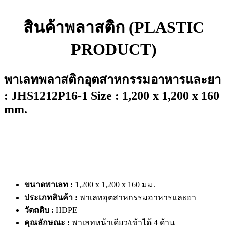
สินค้าพลาสติก (PLASTIC
PRODUCT)
พาเลทพลาสติกอุตสาหกรรมอาหารและยา
: JHS1212P16-1 Size : 1,200 x 1,200 x 160
mm.
ขนาดพาเลท :
1,200 x 1,200 x 160 มม.
ประเภทสินค้า :
พาเลทอุตสาหกรรมอาหารและยา
วัตถดิบ :
HDPE
คุณลักษณะ :
พาเลทหน้าเดียว/เข้าได้ 4 ด้าน