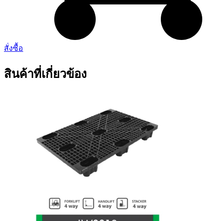
สั่งซื้อ
สินค้าที่เกี่ยวข้อง