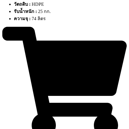
วัตถดิบ :
HDPE
รับน้ำหนัก :
25 กก.
ความจุ :
74 ลิตร