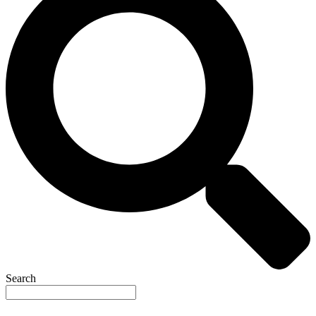
Search