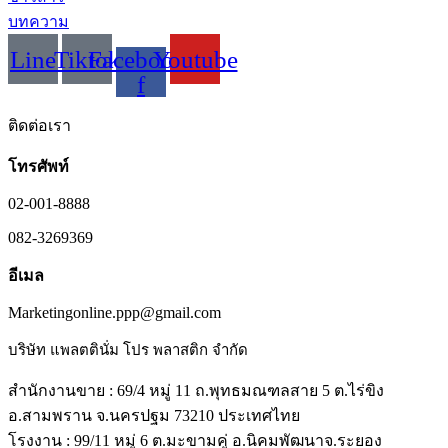
บทความ
Line
Tiktok
Facebook-
Youtube
f
ติดต่อเรา​
โทรศัพท์
02-001-8888
082-3269369
อีเมล
Marketingonline.ppp@gmail.com
บริษัท แพลตตินั่ม โปร พลาสติก จำกัด
สำนักงานขาย : 69/4 หมู่ 11 ถ.พุทธมณฑลสาย 5 ต.ไร่ขิง
อ.สามพราน จ.นครปฐม 73210 ประเทศไทย
โรงงาน : 99/11 หมู่ 6 ต.มะขามคู่ อ.นิคมพัฒนาจ.ระยอง