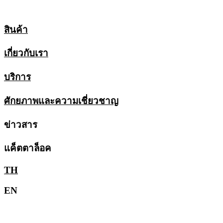
Skip
to
content
สินค้า
เกี่ยวกับเรา
บริการ
ศักยภาพและความเชี่ยวชาญ
ข่าวสาร
แค็ตตาล็อค
TH
EN