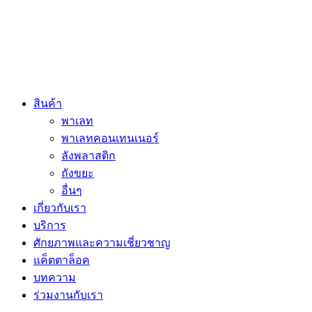
สินค้า
พาเลท
พาเลทคอนเทนเนอร์
ลังพลาสติก
ถังขยะ
อื่นๆ
เกี่ยวกับเรา
บริการ
ศักยภาพและความเชี่ยวชาญ
แค็ตตาล็อค
บทความ
ร่วมงานกับเรา