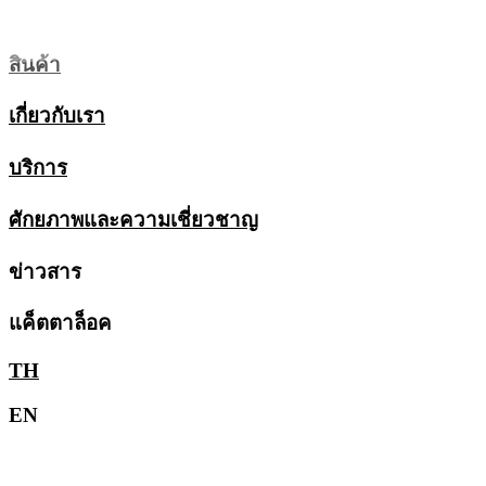
Skip
to
content
สินค้า
เกี่ยวกับเรา
บริการ
ศักยภาพและความเชี่ยวชาญ
ข่าวสาร
แค็ตตาล็อค
TH
EN